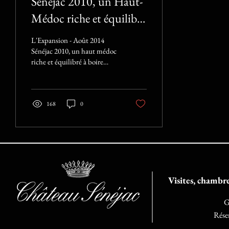
Sénéjac 2010, un Haut-
Médoc riche et équilibré
à boire maintenant
L'Expansion - Août 2014
Sénéjac 2010, un haut médoc
riche et équilibré à boire
maintenant. La famille
Bignon Cordier, à qui
appartient...
168
0
Visites, chambr
G
Rése