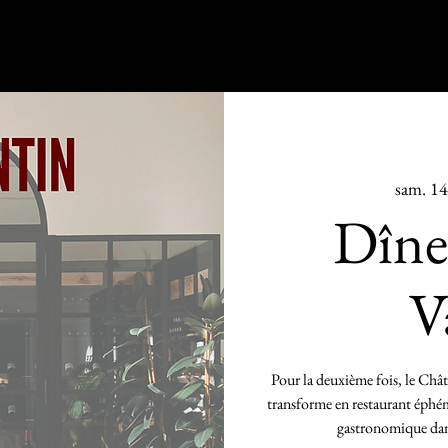
Visites
Chambres d'hôtes
Evénementiel
sam. 14
Dîne
V
Pour la deuxième fois, le Chât
transforme en restaurant éphém
gastronomique dan