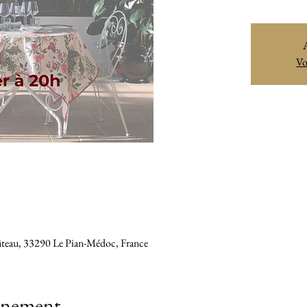
A
Vo
âteau, 33290 Le Pian-Médoc, France
vénement