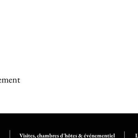
nement
Visites, chambres d'hôtes & événementiel
L